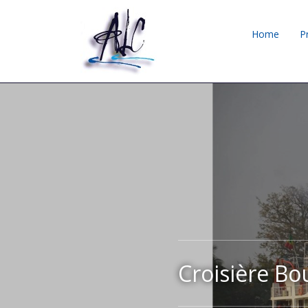
Home
P
Croisière B