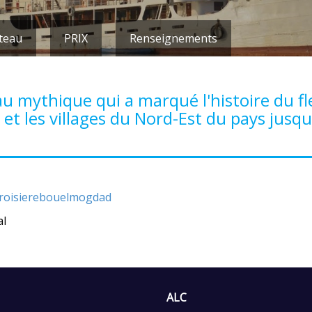
teau
PRIX
Renseignements
u mythique qui a marqué l'histoire du f
 et les villages du Nord-Est du pays jusqu
/croisierebouelmogdad
al
ALC