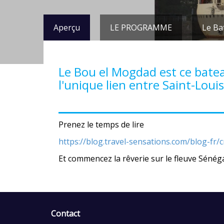
Aperçu
LE PROGRAMME
Le Ba
Le Bou el Mogdad est ce batea
l'unique lien entre Saint-Louis
Prenez le temps de lire
https://blog.travel-sensations.com/blog-fr
Et commencez la rêverie sur le fleuve Sénég
Contact