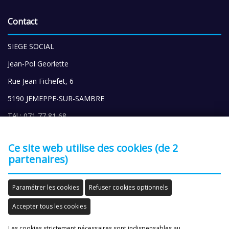
Contact
SIEGE SOCIAL
Jean-Pol Georlette
Rue Jean Fichefet, 6
5190 JEMEPPE-SUR-SAMBRE
Tél : 071 77 81 68
Gsm: 0475 35 04 46
Ce site web utilise des cookies (de 2
EMAIL :
ALC-JPGeorlette@outlook.com
partenaires)
Errata brochure
Paramétrer les cookies
Refuser cookies optionnels
ALC
Accepter tous les cookies
ASSOCIATION SANS BUT LUCRATIF
Les cookies strictement nécessaires sont indispensables au