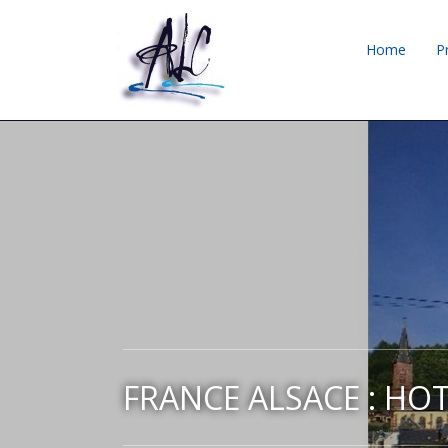
Home
P
FRANCE ALSACE : HOT