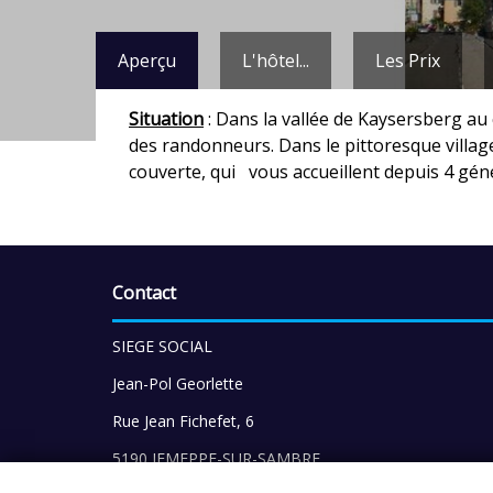
Aperçu
L'hôtel...
Les Prix
Situation
: Dans la vallée de Kaysersberg au
des randonneurs. Dans le pittoresque villag
couverte, qui vous accueillent depuis 4 génér
Contact
SIEGE SOCIAL
Jean-Pol Georlette
Rue Jean Fichefet, 6
5190 JEMEPPE-SUR-SAMBRE