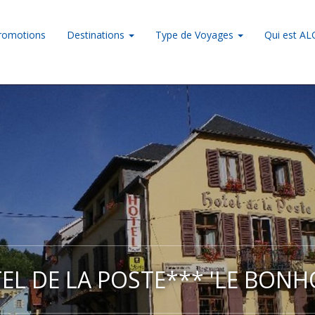
romotions
Destinations
Type de Voyages
Qui est A
EL DE LA POSTE*** 'LE BONHO