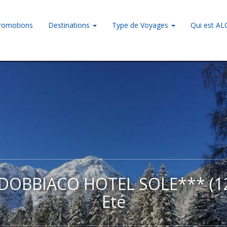
romotions
Destinations
Type de Voyages
Qui est A
DOBBIACO HOTEL SOLE*** (124
Eté