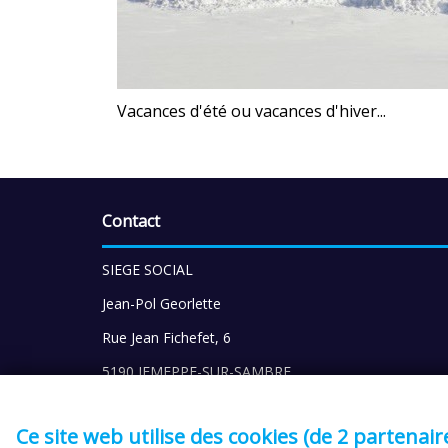
Vacances d'été ou vacances d'hiver...
Contact
SIEGE SOCIAL
Jean-Pol Georlette
Rue Jean Fichefet, 6
5190 JEMEPPE-SUR-SAMBRE
Tél : 071 77 81 68
Ce site web utilise des cookies (de 2 partenair
Gsm: 0475 35 04 46