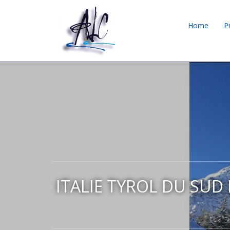
Home
P
ITALIE TYROL DU SUD 