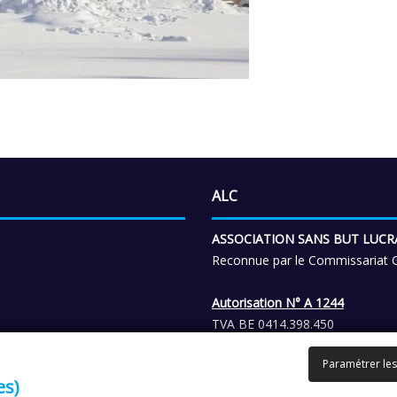
ALC
ASSOCIATION SANS BUT LUCR
Reconnue par le Commissariat G
Autorisation N° A 1244
TVA BE 0414.398.450
Affiliée au Fonds de Garantie V
Paramétrer les
es)